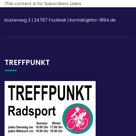
This content is for Subscribers Users
Küsterweg 2
|
24787 Fockbek |
kontakt@rbc-1894.de
TREFFPUNKT